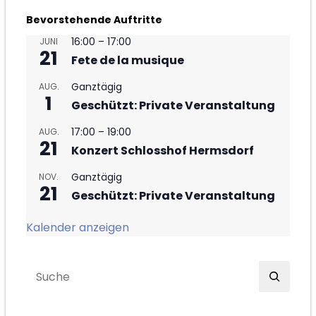
Bevorstehende Auftritte
16:00
–
17:00
JUNI
21
Fete de la musique
Ganztägig
AUG.
1
Geschützt: Private Veranstaltung
17:00
–
19:00
AUG.
21
Konzert Schlosshof Hermsdorf
Ganztägig
NOV.
21
Geschützt: Private Veranstaltung
Kalender anzeigen
S
e
a