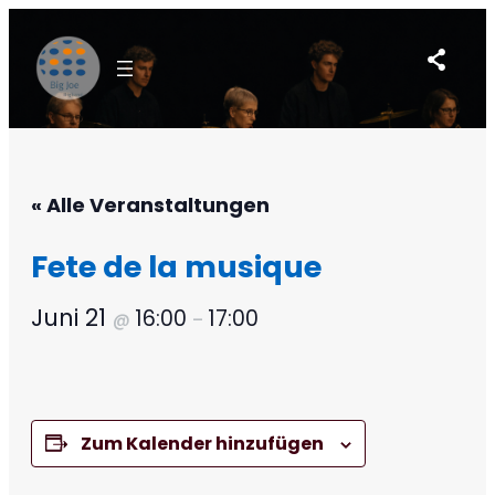
Zum
Inhalt
springen
« Alle Veranstaltungen
Fete de la musique
Juni 21
16:00
17:00
@
–
Zum Kalender hinzufügen