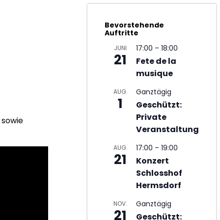
Bevorstehende
Auftritte
17:00
–
18:00
JUNI
21
Fete de la
musique
Ganztägig
AUG.
1
Geschützt:
Private
 sowie
Veranstaltung
17:00
–
19:00
AUG.
21
Konzert
Schlosshof
Hermsdorf
Ganztägig
NOV.
21
Geschützt: