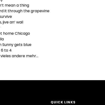
n’t mean a thing
rd it through the grapevine
 survive
 jive an‘ wail
y
t home Chicago
la
 Sunny gets blue
 6 to 4
 vieles andere mehr…
QUICK LINKS