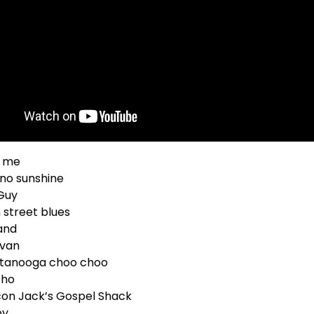
f me
 no sunshine
Guy
 street blues
and
van
tanooga choo choo
cho
on Jack’s Gospel Shack
py