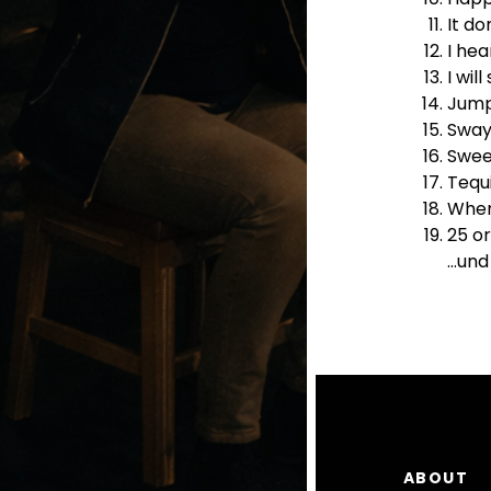
It do
I hea
I will
Jump,
Swa
Swee
Tequi
When
25 or
…und
ABOUT