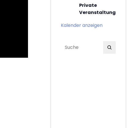
Private
Veranstaltung
Kalender anzeigen
S
e
a
r
c
h